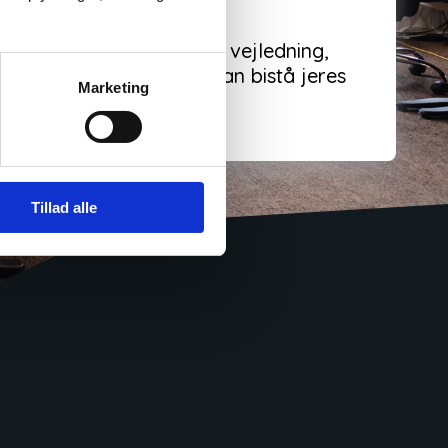
besvare spørgsmål og give vejledning,
lve
arbejdsdage
, så vi kan bistå jeres
Marketing
Tillad alle