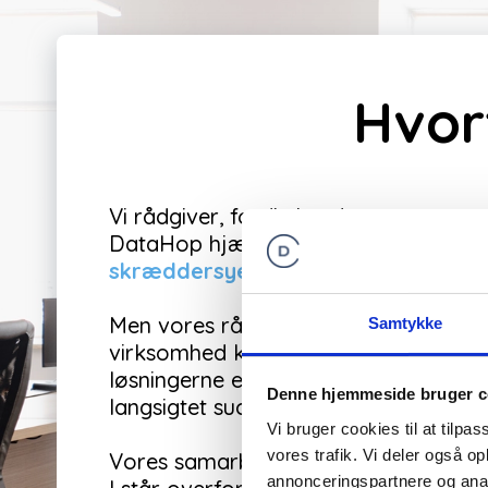
Hvor
Vi rådgiver, fordi vi ved, at en genn
DataHop hjælper vi virksomheder m
skræddersyet kode
. Sammen vurder
Men vores rådgivning stopper ikke ve
Samtykke
virksomhed kan administrere og
skal
løsningerne er både bæredygtige og 
Denne hjemmeside bruger c
langsigtet succes.
Vi bruger cookies til at tilpas
vores trafik. Vi deler også 
Vores samarbejde kan tage form af
annonceringspartnere og anal