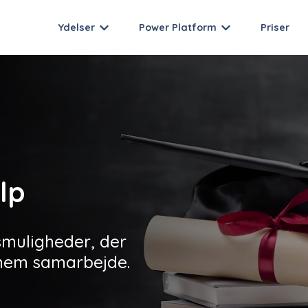
Ydelser
Power Platform
Priser
lp
smuligheder, der
nnem samarbejde.