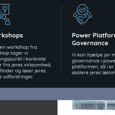
rkshops
Power Platfo
Governance
en workshop fra
Hop tager vi
Vi kan hjælpe jer 
ngspunkt i konkrete
governance i pow
r fra jeres virksomhed,
platformen, så i er k
 finder og løser jeres
skalere jeres løsni
e udfordringer.