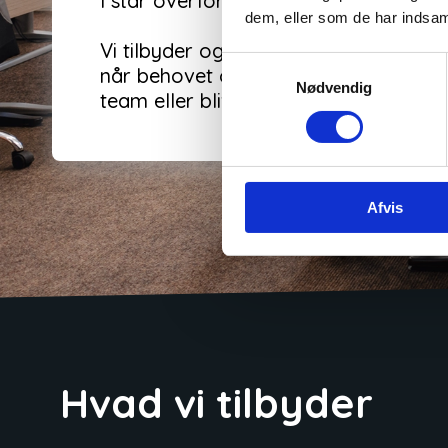
I står overfor, eller demonstrerer løsn
dem, eller som de har indsaml
Vi tilbyder også
sparringsaftaler
, h
Samtykkevalg
når behovet opstår. Derudover kan vi
Nødvendig
team eller blive sat på udviklingspr
Afvis
Hvad vi tilbyder