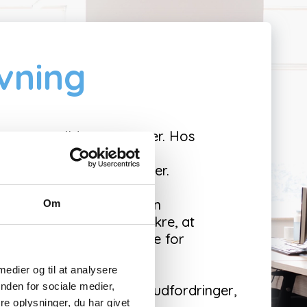
vning
ces og spildte ressourcer. Hos
 er
Power Platform
eller
eds behov og målsætninger.
old til
governance
, så din
Om
rnance handler om at sikre, at
njer
, hvilket er afgørende for
 medier og til at analysere
nden for sociale medier,
i arbejder med konkrete udfordringer,
e oplysninger, du har givet