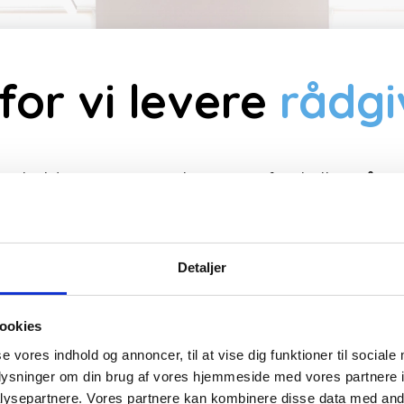
for vi levere
rådgi
emarbejdet
IT-strategi
kan være forskellen på suc
ed at vælge den
rette løsning
– hvad enten det
er vi hvad der bedst understøtter din virksomh
d valg af værktøj. Vi tilbyder også
støtte
i forh
Detaljer
ere
sine løsninger på en struktureret måde. Gove
i overensstemmelse med jeres interne
retningsli
ookies
se vores indhold og annoncer, til at vise dig funktioner til sociale
oplysninger om din brug af vores hjemmeside med vores partnere i
 målrettede
Power Platform-workshops
, hvor v
ysepartnere. Vores partnere kan kombinere disse data med andr