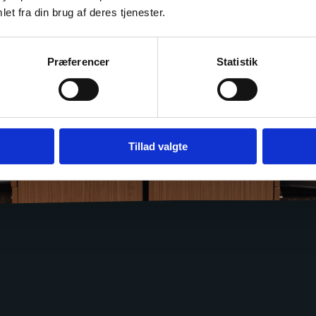
inger inden for et specifikt område, I har valgt.
et fra din brug af deres tjenester.
vor vi står klar på både email og telefon til at 
 lave faste aftaler om
dedikerede
hele eller ha
Præferencer
Statistik
ojekter sammen med jer.
Tillad valgte