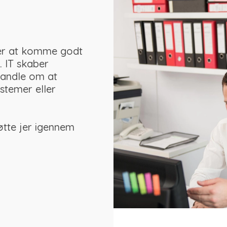
 er at komme godt
. IT skaber
 handle om at
ystemer eller
øtte jer igennem